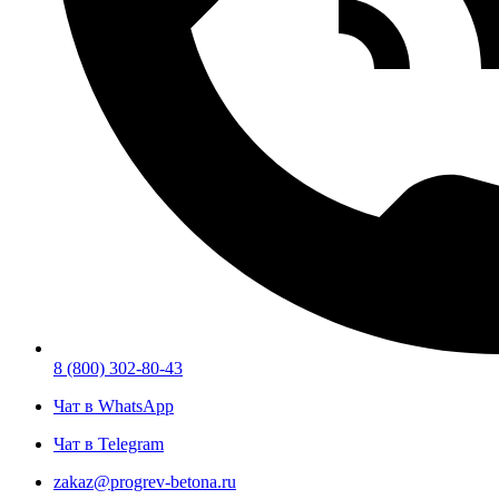
8 (800) 302-80-43
Чат в WhatsApp
Чат в Telegram
zakaz@progrev-betona.ru